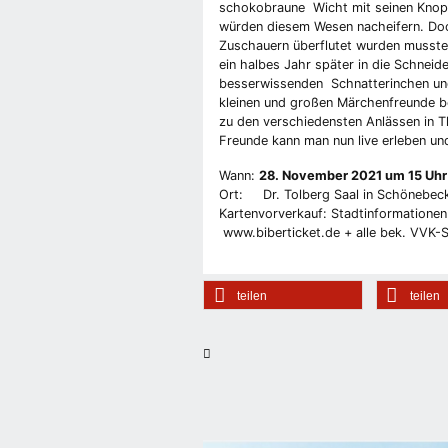
schokobraune Wicht mit seinen Knopfa
würden diesem Wesen nacheifern. Doc
Zuschauern überflutet wurden mussten
ein halbes Jahr später in die Schnei
besserwissenden Schnatterinchen und
kleinen und großen Märchenfreunde be
zu den verschiedensten Anlässen in Th
Freunde kann man nun live erleben u
Wann:
28. November 2021 um 15 Uhr
Ort: Dr. Tolberg Saal in Schönebeck
Kartenvorverkauf: Stadtinformatione
www.biberticket.de + alle bek. VVK-S
teilen
teilen