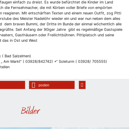
ugen einfach zu dreist. Es wurde befürchtet die Kinder im Land
h die Fernsehmacher, die mit Körben voller Briefe von empörten
 reagieren. Mit entschärften Texten und einem neuen Outfit, zog Pitti
derstube des Meister Nadelöhr wieder ein und war nun neben dem alles
 dem braven Bummi, der Dritte im Bunde der einmal wöchentlich alle
grüßte. Seit Anfang der 90iger Jahre gibt es regelmäßige Gastspiele
eatern, Gasthäusern oder Freilichtbühnen. Pittiplatsch und seine
nd das in Ost und West
 ( Bad Salzelmen)
n „ Am Markt“ ( 03928/842742) +“ Soleturm ( 03928/ 705555)
tellen
posten
Bilder