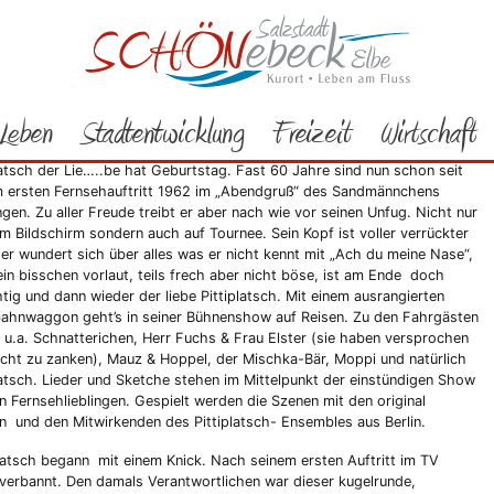
Rathaus
Bürgerservice
Aktuelles
2021
11/2021
iplatsch auf Reisen 2021
Leben
Stadtentwicklung
Freizeit
Wirtschaft
 Geburtstag
latsch der Lie…..be hat Geburtstag. Fast 60 Jahre sind nun schon seit
m ersten Fernsehauftritt 1962 im „Abendgruß“ des Sandmännchens
gen. Zu aller Freude treibt er aber nach wie vor seinen Unfug. Nicht nur
m Bildschirm sondern auch auf Tournee. Sein Kopf ist voller verrückter
 er wundert sich über alles was er nicht kennt mit „Ach du meine Nase“,
 ein bisschen vorlaut, teils frech aber nicht böse, ist am Ende doch
htig und dann wieder der liebe Pittiplatsch. Mit einem ausrangierten
ahnwaggon geht’s in seiner Bühnenshow auf Reisen. Zu den Fahrgästen
 u.a. Schnatterichen, Herr Fuchs & Frau Elster (sie haben versprochen
icht zu zanken), Mauz & Hoppel, der Mischka-Bär, Moppi und natürlich
latsch. Lieder und Sketche stehen im Mittelpunkt der einstündigen Show
n Fernsehlieblingen. Gespielt werden die Szenen mit den original
 und den Mitwirkenden des Pittiplatsch- Ensembles aus Berlin.
platsch begann mit einem Knick. Nach seinem ersten Auftritt im TV
verbannt. Den damals Verantwortlichen war dieser kugelrunde,