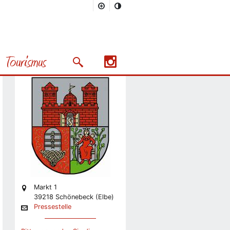
Stadt
Pressestelle
Tourismus
Stabsstelle Presse und
Suchmaske öffnen/schließen
Präsentation
Nächstes Bild
Markt 1
39218 Schönebeck (Elbe)
Pressestelle