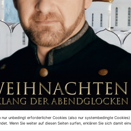
 nur unbedingt erforderlicher Cookies (also nur systembedingte Cookies
et. Wenn Sie weiter auf diesen Seiten surfen, erklären Sie sich damit ein