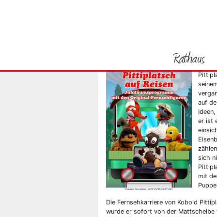
Sie befinden sich hier
Startseite
Pitt
Rathaus
Jubiläumstournee zum
Pittip
Vorheriges Bild
seine
vergan
auf de
Ideen,
er ist
einsic
Eisenb
zählen
sich n
Pittip
mit de
Puppen
Die Fernsehkarriere von Kobold Pitti
wurde er sofort von der Mattscheibe 