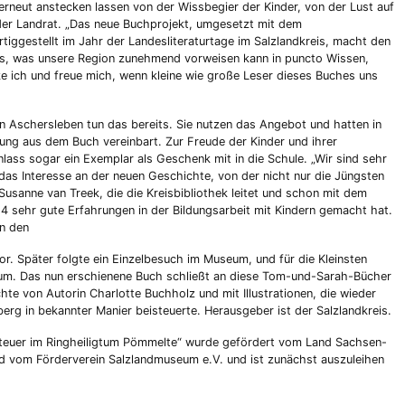
erneut anstecken lassen von der Wissbegier der Kinder, von der Lust auf
er Landrat. „Das neue Buchprojekt, umgesetzt mit dem
iggestellt im Jahr der Landesliteraturtage im Salzlandkreis, macht den
das, was unsere Region zunehmend vorweisen kann in puncto Wissen,
 ich und freue mich, wenn kleine wie große Leser dieses Buches uns
in Aschersleben tun das bereits. Sie nutzen das Angebot und hatten in
sung aus dem Buch vereinbart. Zur Freude der Kinder und ihrer
lass sogar ein Exemplar als Geschenk mit in die Schule. „Wir sind sehr
as Interesse an der neuen Geschichte, von der nicht nur die Jüngsten
Susanne van Treek, die die Kreisbibliothek leitet und schon mit dem
14 sehr gute Erfahrungen in der Bildungsarbeit mit Kindern gemacht hat.
rn den
or. Später folgte ein Einzelbesuch im Museum, und für die Kleinsten
tum. Das nun erschienene Buch schließt an diese Tom-und-Sarah-Bücher
hte von Autorin Charlotte Buchholz und mit Illustrationen, die wieder
berg in bekannter Manier beisteuerte. Herausgeber ist der Salzlandkreis.
teuer im Ringheiligtum Pömmelte“ wurde gefördert vom Land Sachsen-
d vom Förderverein Salzlandmuseum e.V. und ist zunächst auszuleihen