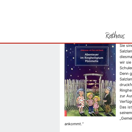
Sie befinden sich hier
Startseite
Tom und Sa
Rathaus
Neues Buch für junge 
Sie si
Vorheriges Bild
Salzla
diesma
wir si
Schule
Denn g
Salzla
druckf
Ringhe
zur Aus
Verfüg
Das is
seinem
„Gemei
ankommt.“