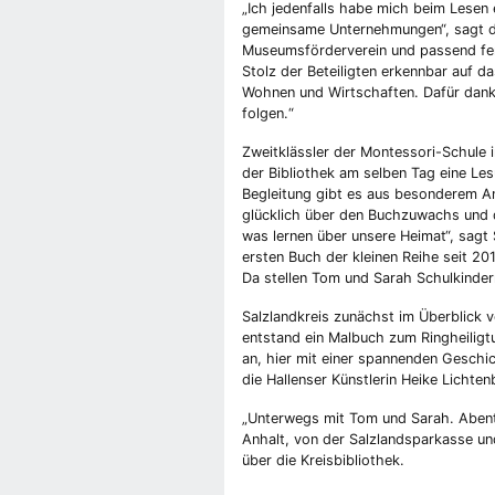
„Ich jedenfalls habe mich beim Lesen 
gemeinsame Unternehmungen“, sagt d
Museumsförderverein und passend fert
Stolz der Beteiligten erkennbar auf 
Wohnen und Wirtschaften. Dafür danke
folgen.“
Zweitklässler der Montessori-Schule 
der Bibliothek am selben Tag eine Le
Begleitung gibt es aus besonderem An
glücklich über den Buchzuwachs und d
was lernen über unsere Heimat“, sagt 
ersten Buch der kleinen Reihe seit 20
Da stellen Tom und Sarah Schulkinde
Salzlandkreis zunächst im Überblick v
entstand ein Malbuch zum Ringheilig
an, hier mit einer spannenden Geschic
die Hallenser Künstlerin Heike Lichten
„Unterwegs mit Tom und Sarah. Aben
Anhalt, von der Salzlandsparkasse un
über die Kreisbibliothek.