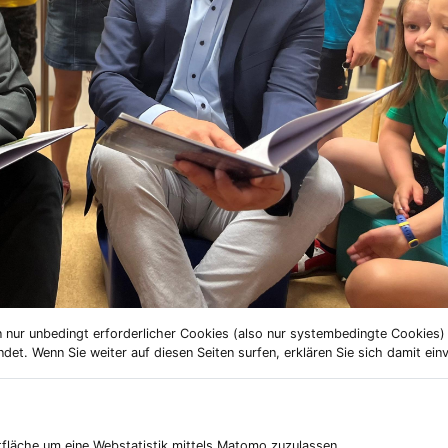
 nur unbedingt erforderlicher Cookies (also nur systembedingte Cookies
et. Wenn Sie weiter auf diesen Seiten surfen, erklären Sie sich damit ein
ltfläche um eine Webstatistik mittels Matomo zuzulassen.