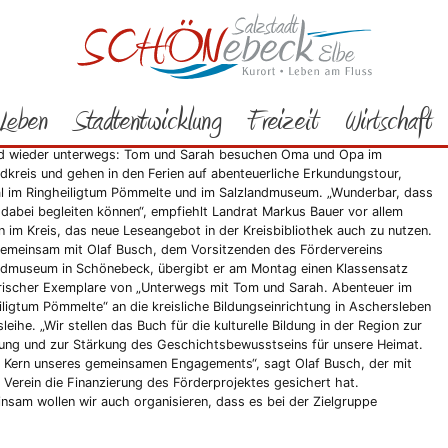
Rathaus
Bürgerservice
Aktuelles
2023
06/2023
rah nicht nur im Ringheiligtum
Leben
Stadtentwicklung
Freizeit
Wirtschaft
Entdecker übergeben
nd wieder unterwegs: Tom und Sarah besuchen Oma und Opa im
ndkreis und gehen in den Ferien auf abenteuerliche Erkundungstour,
l im Ringheiligtum Pömmelte und im Salzlandmuseum. „Wunderbar, dass
e dabei begleiten können“, empfiehlt Landrat Markus Bauer vor allem
n im Kreis, das neue Leseangebot in der Kreisbibliothek auch zu nutzen.
emeinsam mit Olaf Busch, dem Vorsitzenden des Fördervereins
ndmuseum in Schönebeck, übergibt er am Montag einen Klassensatz
rischer Exemplare von „Unterwegs mit Tom und Sarah. Abenteuer im
iligtum Pömmelte“ an die kreisliche Bildungseinrichtung in Aschersleben
leihe. „Wir stellen das Buch für die kulturelle Bildung in der Region zur
ung und zur Stärkung des Geschichtsbewusstseins für unsere Heimat.
t Kern unseres gemeinsamen Engagements“, sagt Olaf Busch, der mit
 Verein die Finanzierung des Förderprojektes gesichert hat.
nsam wollen wir auch organisieren, dass es bei der Zielgruppe