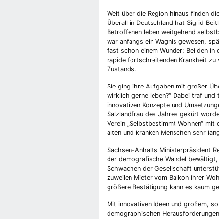
Weit über die Region hinaus finden 
Überall in Deutschland hat Sigrid Bei
Betroffenen leben weitgehend selbst
war anfangs ein Wagnis gewesen, spät
fast schon einem Wunder: Bei den in 
rapide fortschreitenden Krankheit zu
Zustands.
Sie ging ihre Aufgaben mit großer Ü
wirklich gerne leben?“ Dabei traf und
innovativen Konzepte und Umsetzunge
Salzlandfrau des Jahres gekürt worde
Verein „Selbstbestimmt Wohnen“ mit d
alten und kranken Menschen sehr lang
Sachsen-Anhalts Ministerpräsident Re
der demografische Wandel bewältigt,
Schwachen der Gesellschaft unterstütz
zuweilen Mieter vom Balkon ihrer Woh
größere Bestätigung kann es kaum ge
Mit innovativen Ideen und großem, so
demographischen Herausforderungen ge