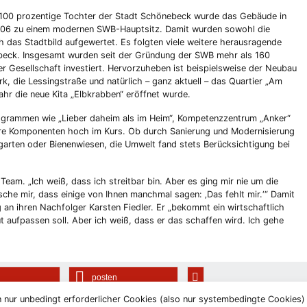
100 prozentige Tochter der Stadt Schönebeck wurde das Gebäude in
2006 zu einem modernen SWB-Hauptsitz. Damit wurden sowohl die
h das Stadtbild aufgewertet. Es folgten viele weitere herausragende
beck. Insgesamt wurden seit der Gründung der SWB mehr als 160
r Gesellschaft investiert. Hervorzuheben ist beispielsweise der Neubau
k, die Lessingstraße und natürlich – ganz aktuell – das Quartier „Am
ahr die neue Kita „Elbkrabben“ eröffnet wurde.
grammen wie „Lieber daheim als im Heim“, Kompetenzzentrum „Anker“
 Komponenten hoch im Kurs. Ob durch Sanierung und Modernisierung
rten oder Bienenwiesen, die Umwelt fand stets Berücksichtigung bei
 Team. „Ich weiß, dass ich streitbar bin. Aber es ging mir nie um die
che mir, dass einige von Ihnen manchmal sagen: ‚Das fehlt mir.‘“ Damit
an ihren Nachfolger Karsten Fiedler. Er „bekommt ein wirtschaftlich
 aufpassen soll. Aber ich weiß, dass er das schaffen wird. Ich gehe
posten
 nur unbedingt erforderlicher Cookies (also nur systembedingte Cookies