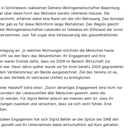
die in Schönebeck realisierten Demenz-Wohngemeinschaften Beachtung.
tler über diese Form des Wohnens bereits referieren müssen. Die
bestimmt, erfahren dabei eine Rund-um-die-Uhr-Betreuung. Das Konzept
er gab es für diese Wohnform lange Wartelisten. Das Wagnis gleicht
den Wohngemeinschaften Lebenden ist teilweise ein Stillstand der sonst
 verzeichnen, zum Teil sogar eine Verbesserung des gesundheitlichen
berlegung an: „In welchen Wohnungen möchten die Menschen heute
 trifft sie den Nerv des Wesentlichen. Ihr Engagement und ihre
n waren Gründe dafür, dass sie 2009 im Bereich Wirtschaft zur
n war. Neun Jahre später wurde sie für ihren bereits 2004 gegründeten
em Verdienstkreuz am Bande ausgezeichnet. Ziel des Vereins ist es,
e den Verbleib im vertrauten Umfeld zu ermöglichen.
iner Haseloff lobte einst: „Durch derartiges Engagement wird nicht nur
 sondern der Lebensumfeld aller Menschen gewinnt, wenn die
t werden. Für Sigrid Beitler jedoch am meisten wert ist, dass ihr
nungen zuwinken und versichern, dass sie sich wohl fühlen. Eine
ben.
zialem Engagement hat sich Sigrid Beitler an der Spitze der SWB den
stellt und ihr Unternehmen dabei wirtschaftlich auf Kurs gehalten.