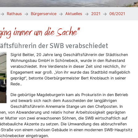
Rathaus
Bürgerservice
Aktuelles
2021
06/2021
ging immer um die Sache"
chäftsführerin der SWB verabschiedet
Sigrid Beitler, 20 Jahre lang Geschäftsführerin der Städtischen
Wohnungsbau GmbH in Schönebeck, wurde in den Ruhestand
verabschiedet. Ihre Verdienste in dieser Zeit sind reichlich, ihr
Engagement war groß. „Von ihr wurde das Stadtbild maßgeblich
geprägt“, betonte Oberbürgermeister Bert Knoblauch in seiner
Rede..
Die gebürtige Magdeburgerin kam als Prokuristin in den Betrieb
und bewarb sich nach dem Ausscheiden der langjährigen
Geschäftsführerin Annemarie Stange um den Chefposten. In
n, von Abwanderung und relativ hoher Arbeitslosigkeit geprägten
der Mutter von zwei erwachsenen Söhnen, die SWB wirtschaftlich auf
ädtebauliche Akzente zu setzen. Die Umwandlung des abbruchreifen
ge-Straße von einem ruinösen Gebäude in einen modernen SWB-Hauptsitz
 Schönebecker eingetragen.