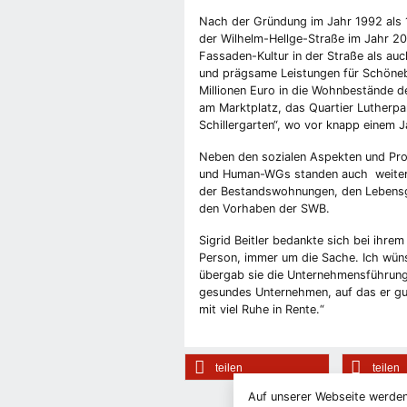
Nach der Gründung im Jahr 1992 als 
der Wilhelm-Hellge-Straße im Jahr 
Fassaden-Kultur in der Straße als auc
und prägsame Leistungen für Schöne
Millionen Euro in die Wohnbestände de
am Marktplatz, das Quartier Lutherpar
Schillergarten“, wo vor knapp einem J
Neben den sozialen Aspekten und Pro
und Human-WGs standen auch weitere
der Bestandswohnungen, den Lebensga
den Vorhaben der SWB.
Sigrid Beitler bedankte sich bei ihrem
Person, immer um die Sache. Ich wüns
übergab sie die Unternehmensführung 
gesundes Unternehmen, auf das er gut
mit viel Ruhe in Rente.“
teilen
teilen
Auf unserer Webseite werden