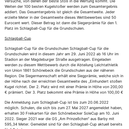
Versuche, von denen der beste Stoß in die Wertung kommt. Die
Weiten der 100 besten Kugelstoßer werden zum Gesamtergebnis
addiert. Das Gesamtergebnis ist gleich die Gesamtweite. Jeder
erzielte Meter in der Gesamtweite dieses Wettbewerbes sind 50
Eurocent wert. Dieser Betrag ist dann die Siegerprämie für den 1.
Platz im Schlagball-Cup für die Grundschulen.
Schlagball-Cup
Schlagball-Cup für die Grundschulen Schlagball-Cup für die
Grundschulen wird in diesem Jahr am 29. Juni 2022 ab 16 Uhr im
Stadion an der Magdeburger Straße ausgetragen. Eingeladen
werden zu diesem Wettbewerb durch die Abteilung Leichtathletik
von Union 1861 Schönebeck die Grundschulen aus der näheren
Region. Die Siegermannschaft erhält eine Siegprämie, welche sich in
der Höhe nach der erreichten Gesamtweite des „Einhundert stoßen
Kugel richtet. Der 2. Platz wird mit einer Prämie in Höhe von 200,00
€ prämiert. Der 3. Platz bekommt eine Prämie in Höhe von 100,00 €
Die Anmeldung zum Schlagball-Cup ist bis zum 20.06.2022
möglich. Schulen, die sich bis zum 27. Mai 2027 angemeldet haben,
erhalten 30 Freikarten für den Schönebecker SoleCup am 10. Juni
2022. Sieger 2021 war die GS „Am Prinzeßchen" aus Barby mit
595,34 Meter. Gemeldet sind für den Schlagball-Cup aktuell bereits