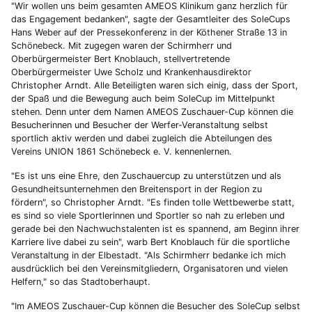
"Wir wollen uns beim gesamten AMEOS Klinikum ganz herzlich für
das Engagement bedanken", sagte der Gesamtleiter des SoleCups
Hans Weber auf der Pressekonferenz in der Köthener Straße 13 in
Schönebeck. Mit zugegen waren der Schirmherr und
Oberbürgermeister Bert Knoblauch, stellvertretende
Oberbürgermeister Uwe Scholz und Krankenhausdirektor
Christopher Arndt. Alle Beteiligten waren sich einig, dass der Sport,
der Spaß und die Bewegung auch beim SoleCup im Mittelpunkt
stehen. Denn unter dem Namen AMEOS Zuschauer-Cup können die
Besucherinnen und Besucher der Werfer-Veranstaltung selbst
sportlich aktiv werden und dabei zugleich die Abteilungen des
Vereins UNION 1861 Schönebeck e. V. kennenlernen.
"Es ist uns eine Ehre, den Zuschauercup zu unterstützen und als
Gesundheitsunternehmen den Breitensport in der Region zu
fördern", so Christopher Arndt. "Es finden tolle Wettbewerbe statt,
es sind so viele Sportlerinnen und Sportler so nah zu erleben und
gerade bei den Nachwuchstalenten ist es spannend, am Beginn ihrer
Karriere live dabei zu sein", warb Bert Knoblauch für die sportliche
Veranstaltung in der Elbestadt. "Als Schirmherr bedanke ich mich
ausdrücklich bei den Vereinsmitgliedern, Organisatoren und vielen
Helfern," so das Stadtoberhaupt.
"Im AMEOS Zuschauer-Cup können die Besucher des SoleCup selbst