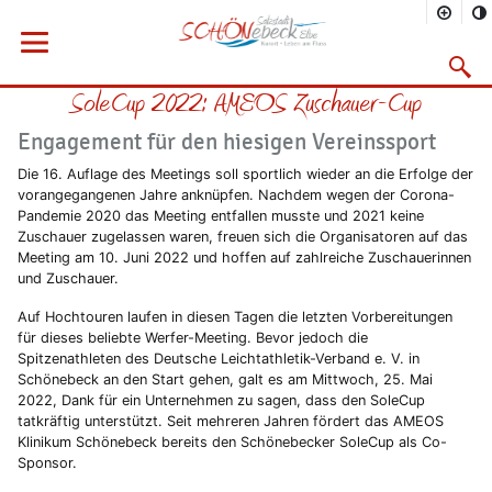
Sie befinden sich hier
Startseite
Rathaus
Menü öffnen
Bürgerservice
Aktuelles
2022
05/2022
Suchma
SoleCup 2022: AMEOS Zuschauer-Cup
Vorheriges Bild
Näc
Engagement für den hiesigen Vereinssport
Die 16. Auflage des Meetings soll sportlich wieder an die Erfolge der
vorangegangenen Jahre anknüpfen. Nachdem wegen der Corona-
Pandemie 2020 das Meeting entfallen musste und 2021 keine
Zuschauer zugelassen waren, freuen sich die Organisatoren auf das
Meeting am 10. Juni 2022 und hoffen auf zahlreiche Zuschauerinnen
und Zuschauer.
Auf Hochtouren laufen in diesen Tagen die letzten Vorbereitungen
für dieses beliebte Werfer-Meeting. Bevor jedoch die
Spitzenathleten des Deutsche Leichtathletik-Verband e. V. in
Schönebeck an den Start gehen, galt es am Mittwoch, 25. Mai
2022, Dank für ein Unternehmen zu sagen, dass den SoleCup
tatkräftig unterstützt. Seit mehreren Jahren fördert das AMEOS
Klinikum Schönebeck bereits den Schönebecker SoleCup als Co-
Sponsor.