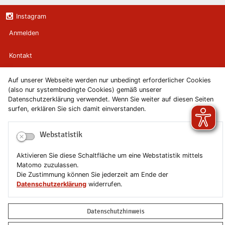
Instagram
Anmelden
Kontakt
Newsletter
Auf unserer Webseite werden nur unbedingt erforderlicher Cookies
(also nur systembedingte Cookies) gemäß unserer
Datenschutzerklärung verwendet. Wenn Sie weiter auf diesen Seiten
Newsletterabmeldung
surfen, erklären Sie sich damit einverstanden.
Impressum
Webstatistik
Datenschutzerklärung
Aktivieren Sie diese Schaltfläche um eine Webstatistik mittels
Matomo zuzulassen.
Erklärung zur Barrierefreiheit
Die Zustimmung können Sie jederzeit am Ende der
Datenschutzerklärung
widerrufen.
Leichte Sprache
Datenschutzhinweis
Sitemap