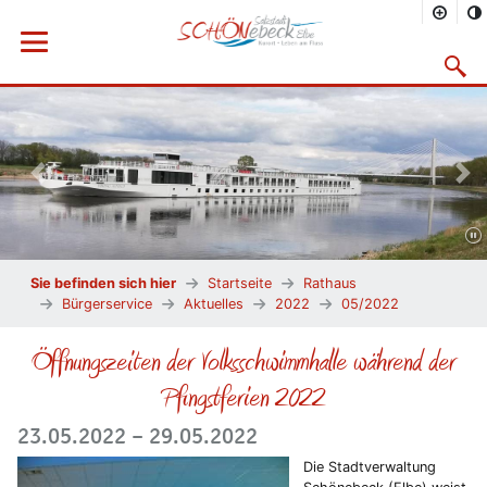
Menü öffnen
Suchma
Vorheriges Bild
Näc
Sie befinden sich hier
Startseite
Rathaus
Bürgerservice
Aktuelles
2022
05/2022
Öffnungszeiten der Volksschwimmhalle während der
Pfingstferien 2022
23.05.2022 – 29.05.2022
Die Stadtverwaltung