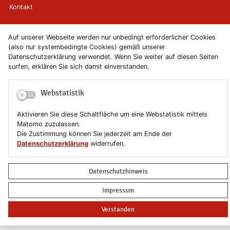
Kontakt
Newsletter
Auf unserer Webseite werden nur unbedingt erforderlicher Cookies
(also nur systembedingte Cookies) gemäß unserer
Newsletterabmeldung
Datenschutzerklärung verwendet. Wenn Sie weiter auf diesen Seiten
surfen, erklären Sie sich damit einverstanden.
Impressum
Webstatistik
Datenschutzerklärung
Aktivieren Sie diese Schaltfläche um eine Webstatistik mittels
Erklärung zur Barrierefreiheit
Matomo zuzulassen.
Die Zustimmung können Sie jederzeit am Ende der
Datenschutzerklärung
widerrufen.
Leichte Sprache
Sitemap
Datenschutzhinweis
Impressum
Copyright © 2019-2026 Stadt Schönebeck (Elbe)
Verstanden