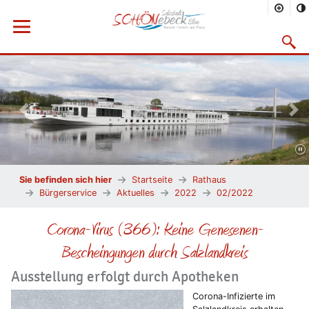
Menü öffnen
Suchma
Vorheriges Bild
Näc
Sie befinden sich hier
Startseite
Rathaus
Bürgerservice
Aktuelles
2022
02/2022
Corona-Virus (366): Keine Genesenen-
Bescheingungen durch Salzlandkreis
Ausstellung erfolgt durch Apotheken
Corona-Infizierte im