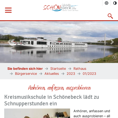
Menü öffnen
Suchma
Vorheriges Bild
Näc
Sie befinden sich hier
Startseite
Rathaus
Bürgerservice
Aktuelles
2023
01/2023
Anhören, anfassen, ausprobieren
Kreismusikschule in Schönebeck lädt zu
Schnupperstunden ein
Anhören, anfassen und
auch ausprobieren – all