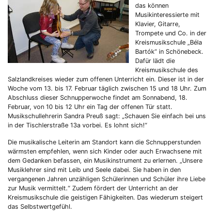
das können
Musikinteressierte mit
Klavier, Gitarre,
Trompete und Co. in der
Kreismusikschule „Béla
Bartók“ in Schönebeck.
Dafür lädt die
Kreismusikschule des
Salzlandkreises wieder zum offenen Unterricht ein. Dieser ist in der
Woche vom 13. bis 17. Februar täglich zwischen 15 und 18 Uhr. Zum
Abschluss dieser Schnupperwoche findet am Sonnabend, 18.
Februar, von 10 bis 12 Uhr ein Tag der offenen Tür statt.
Musikschullehrerin Sandra Preuß sagt: „Schauen Sie einfach bei uns
in der Tischlerstraße 13a vorbei. Es lohnt sich!“
Die musikalische Leiterin am Standort kann die Schnupperstunden
wärmsten empfehlen, wenn sich Kinder oder auch Erwachsene mit
dem Gedanken befassen, ein Musikinstrument zu erlernen. „Unsere
Musiklehrer sind mit Leib und Seele dabei. Sie haben in den
vergangenen Jahren unzähligen Schülerinnen und Schüler ihre Liebe
zur Musik vermittelt.“ Zudem fördert der Unterricht an der
Kreismusikschule die geistigen Fähigkeiten. Das wiederum steigert
das Selbstwertgefühl.