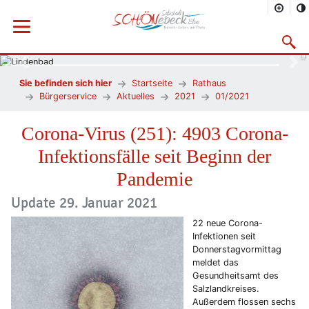
Menü öffnen
Suchma
Vorheriges Bild
Näc
Sie befinden sich hier
Startseite
Rathaus
Bürgerservice
Aktuelles
2021
01/2021
Corona-Virus (251): 4903 Corona-
Infektionsfälle seit Beginn der
Pandemie
Update 29. Januar 2021
22 neue Corona-
Infektionen seit
Donnerstagvormittag
meldet das
Gesundheitsamt des
Salzlandkreises.
Außerdem flossen sechs