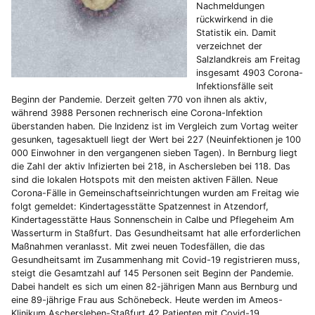
Nachmeldungen
rückwirkend in die
Statistik ein. Damit
verzeichnet der
Salzlandkreis am Freitag
insgesamt 4903 Corona-
Infektionsfälle seit
Beginn der Pandemie. Derzeit gelten 770 von ihnen als aktiv,
während 3988 Personen rechnerisch eine Corona-Infektion
überstanden haben. Die Inzidenz ist im Vergleich zum Vortag weiter
gesunken, tagesaktuell liegt der Wert bei 227 (Neuinfektionen je 100
000 Einwohner in den vergangenen sieben Tagen). In Bernburg liegt
die Zahl der aktiv Infizierten bei 218, in Aschersleben bei 118. Das
sind die lokalen Hotspots mit den meisten aktiven Fällen. Neue
Corona-Fälle in Gemeinschaftseinrichtungen wurden am Freitag wie
folgt gemeldet: Kindertagesstätte Spatzennest in Atzendorf,
Kindertagesstätte Haus Sonnenschein in Calbe und Pflegeheim Am
Wasserturm in Staßfurt. Das Gesundheitsamt hat alle erforderlichen
Maßnahmen veranlasst. Mit zwei neuen Todesfällen, die das
Gesundheitsamt im Zusammenhang mit Covid-19 registrieren muss,
steigt die Gesamtzahl auf 145 Personen seit Beginn der Pandemie.
Dabei handelt es sich um einen 82-jährigen Mann aus Bernburg und
eine 89-jährige Frau aus Schönebeck. Heute werden im Ameos-
Klinikum Aschersleben-Staßfurt 42 Patienten mit Covid-19