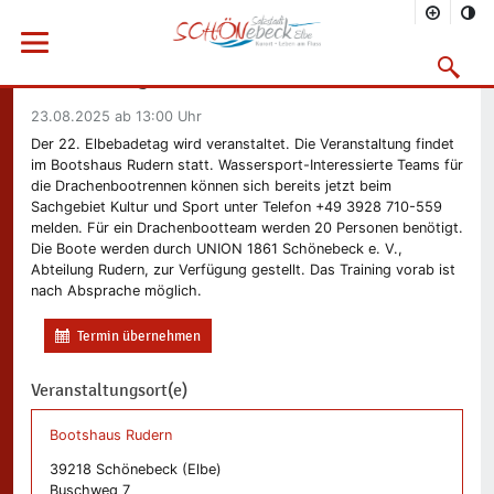
Sie befinden sich hier
Startseite
Freizeit
Kalender
Menü öffnen
Suchmask
Elbebadetag
Vorheriges Bild
Nächs
23.08.2025
ab 13:00 Uhr
Der 22. Elbebadetag wird veranstaltet. Die Veranstaltung findet
im Bootshaus Rudern statt. Wassersport-Interessierte Teams für
die Drachenbootrennen können sich bereits jetzt beim
Sachgebiet Kultur und Sport unter Telefon +49 3928 710-559
melden. Für ein Drachenbootteam werden 20 Personen benötigt.
Die Boote werden durch UNION 1861 Schönebeck e. V.,
Abteilung Rudern, zur Verfügung gestellt. Das Training vorab ist
nach Absprache möglich.
Termin übernehmen
Veranstaltungsort(e)
Bootshaus Rudern
39218 Schönebeck (Elbe)
Buschweg 7